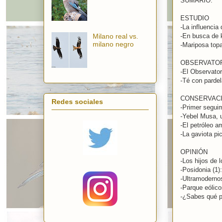
SUMARIO:
ESTUDIO
-La influencia
Milano real vs.
-En busca de k
milano negro
-Mariposa topa
OBSERVATO
-El Observator
-Té con pardel
CONSERVAC
Redes sociales
-Primer seguim
-Yebel Musa, u
-El petróleo 
-La gaviota pi
OPINIÓN
-Los hijos de 
-Posidonia (1)
-Ultramoderno
-Parque eólico
-¿Sabes qué p