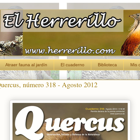
Atraer fauna al jardín
El cuaderno
Biblioteca
Mis 
Quercus, número 318 - Agosto 2012