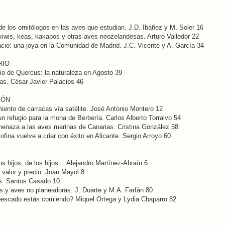
 de los ornitólogos en las aves que estudian. J.D. Ibáñez y M. Soler 16
iwis, keas, kakapos y otras aves neozelandesas. Arturo Valledor 22
cio: una joya en la Comunidad de Madrid. J.C. Vicente y A. García 34
RIO
io de Quercus: la naturaleza en Agosto 39
as. César-Javier Palacios 46
IÓN
iento de carracas vía satélite. José Antonio Montero 12
n refugio para la mona de Berbería. Carlos Alberto Torralvo 54
amenaza a las aves marinas de Canarias. Cristina González 58
cofina vuelve a criar con éxito en Alicante. Sergio Arroyo 60
los hijos, de los hijos… Alejandro Martínez-Abraín 6
: valor y precio. Joan Mayol 8
s. Santos Casado 10
s y aves no planeadoras. J. Duarte y M.A. Farfán 80
escado estás comiendo? Miquel Ortega y Lydia Chaparro 82