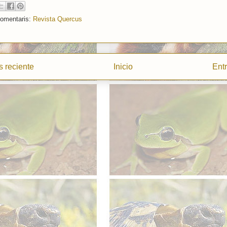
comentaris:
Revista Quercus
 reciente
Inicio
Ent