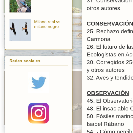
37. Conservación 
otros autores
Milano real vs.
CONSERVACIÓ
milano negro
25. Rechazo defin
Carmona
26. El futuro de 
Ecologistas en Ac
Redes sociales
30. Corregidos 250
y otros autores
32. Aves y tendido
OBSERVACIÓN
45. El Observator
48. El insaciabl
50. Fósiles marin
Isabel Rábano
54. ¿Cómo percibi