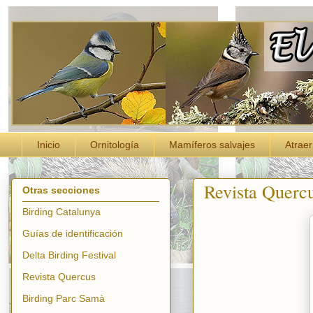
Inicio
Ornitología
Mamíferos salvajes
Atraer
Revista Querc
Otras secciones
Birding Catalunya
Guías de identificación
Delta Birding Festival
Revista Quercus
Birding Parc Samà