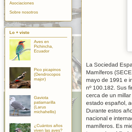
Asociaciones
Sobre nosotros
Lo + visto
Aves en
Pichincha,
Ecuador
La Sociedad Españ
Pico picapinos
Mamíferos (SECEM
(Dendrocopos
major)
mayo de 1991 e in
nº 100.182. Sus fi
cerca de un millar
Gaviota
patiamarilla
estado español, 
(Larus
Durante estos año
michahellis)
nacional e intern
mamíferos. Es mie
¿Cuántos años
viven las aves?