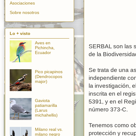
Asociaciones
Sobre nosotros
Lo + visto
Aves en
SERBAL son las si
Pichincha,
Ecuador
de la Biodiversid
Se trata de una as
Pico picapinos
(Dendrocopos
independiente con
major)
la investigación, 
inscrita en el reg
Gaviota
5391, y en el Reg
patiamarilla
número 373-C.
(Larus
michahellis)
Tenemos como obje
Milano real vs.
protección y recup
milano negro