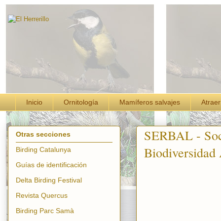
Inicio
Ornitología
Mamíferos salvajes
Atraer
SERBAL - Soci
Otras secciones
Biodiversidad
Birding Catalunya
Guías de identificación
Delta Birding Festival
Revista Quercus
Birding Parc Samà