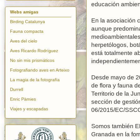
educación ambient
Webs amigas
En la asociación 
Birding Catalunya
aunque predomina
Fauna compacta
medioambientales,
Aves del cielo
herpetólogos, bot
Aves Ricardo Rodríguez
está totalmente ab
independientement
No sin mis prismáticos
Fotografiando aves en Arteixo
Desde mayo de 
La magia de la fotografía
de flora y fauna 
Durrell
Territorio de la J
Enric Pàmies
sección de gestió
Viajes y escapadas
06/2015/EC/SSC
Somos también 
Granada en la form