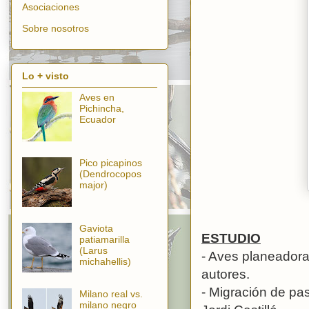
Asociaciones
Sobre nosotros
Lo + visto
Aves en
Pichincha,
Ecuador
Pico picapinos
(Dendrocopos
major)
Gaviota
ESTUDIO
patiamarilla
(Larus
- Aves planeadoras
michahellis)
autores.
- Migración de pas
Milano real vs.
milano negro