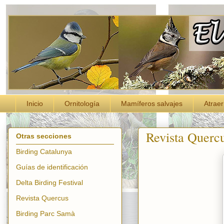
Inicio
Ornitología
Mamíferos salvajes
Atraer
Revista Querc
Otras secciones
Birding Catalunya
Guías de identificación
Delta Birding Festival
Revista Quercus
Birding Parc Samà