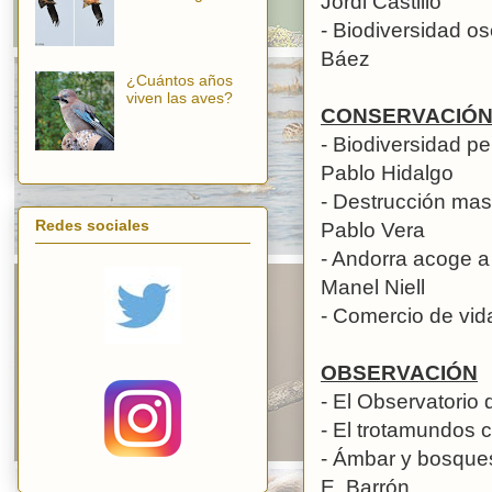
Jordi Castilló
- Biodiversidad os
Báez
¿Cuántos años
viven las aves?
CONSERVACIÓ
- Biodiversidad pe
Pablo Hidalgo
- Destrucción ma
Redes sociales
Pablo Vera
- Andorra acoge a
Manel Niell
- Comercio de vid
OBSERVACIÓN
- El Observatorio
- El trotamundos
- Ámbar y bosques
E. Barrón