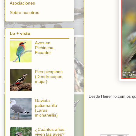
Asociaciones
Sobre nosotros
Lo + visto
Aves en
Pichincha,
Ecuador
Pico picapinos
(Dendrocopos
major)
Desde Herrerillo.com os qu
Gaviota
patiamarilla
(Larus
michahellis)
¿Cuántos años
viven las aves?