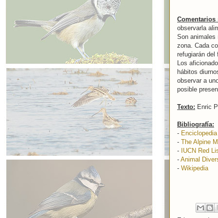
Comentarios 
observarla ali
Son animales 
zona. Cada co
refugiarán del 
Los aficionado
hábitos diurno
observar a uno
posible prese
Texto:
Enric 
Bibliografía:
-
Enciclopedia
-
The Alpine M
-
IUCN Red Li
-
Animal Diver
-
Wikipedia