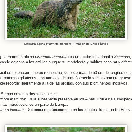
Marmota alpina (
Marmota marmota
) - Imagen de Enric Pàmies
:
La marmota alpina (
Marmota marmota
) es un roedor de la familia
Sciuridae
,
specie cercana a las ardillas aunque su morfología y hábitos sean muy difere
ácil de reconocer: cuerpo rechoncho, de poco más de 50 cm de longitud de c
os pardos o grisáceos, con una cola de tamaño medio y relativamente gruesa
e recordar ligeramente a la de las ardillas, con sus prominentes incisivos.
Se han descrito dos subespecies:
rmota marmota
: Es la subespecie presente en los Alpes. Con esta subespeci
intas introducciones en parte de Europa.
ota latirostris
: Se encunetra únicamente en los montes Tatras, entre Eslov