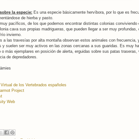
sobre la especie:
Es una especie básicamente hervíbora, por lo que es frec
mentándose de hierba y pasto.
muy pacíficos, de los que podemos encontrar distintas colonias conviviend
lonia cava sus propias madrigueras, que pueden llegar a ser muy profundas,
frío invierno.
s a las travesías por alta montaña observan estos animales con frecuencia,
s y suelen ser muy activos en las zonas cercanas a sus guaridas. Es muy ha
 o más ejemplares en posición de alerta, erguidas sobre sus patas traseras, v
ncia de depredadores.
Pàmies
 Virtual de los Vertebrados españoles
armot Project
st
sity Web