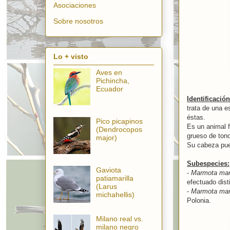
Asociaciones
Sobre nosotros
Lo + visto
Aves en
Pichincha,
Ecuador
Identificación
trata de una e
éstas.
Pico picapinos
Es un animal f
(Dendrocopos
grueso de ton
major)
Su cabeza pued
Subespecies:
Gaviota
-
Marmota ma
patiamarilla
efectuado dist
(Larus
-
Marmota marm
michahellis)
Polonia.
Milano real vs.
milano negro