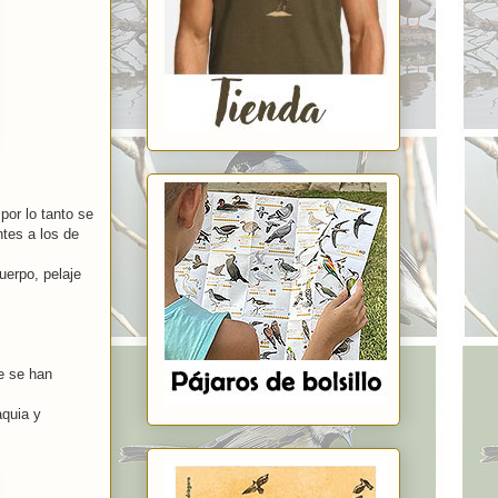
 por lo tanto se
ntes a los de
uerpo, pelaje
.
e se han
aquia y