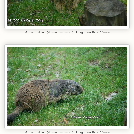
Marmota alpina (
Marmota marmota
) - Imagen de Enric Pàmies
Marmota alpina (
Marmota marmota
) - Imagen de Enric Pàmies