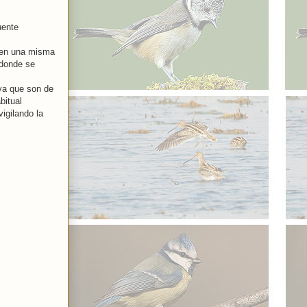
uente
o en una misma
 donde se
 ya que son de
bitual
igilando la