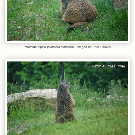
Marmota alpina (
Marmota marmota
) - Imagen de Enric Pàmies