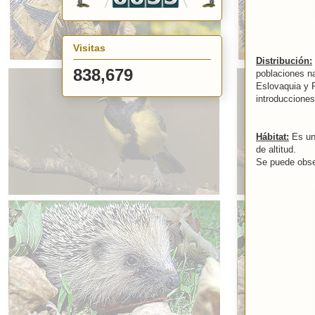
Visitas
Distribución:
838,679
poblaciones na
Eslovaquia y 
introducciones
Hábitat:
Es una
de altitud.
Se puede obse