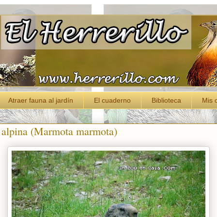
Atraer fauna al jardín
El cuaderno
Biblioteca
Mis 
alpina (Marmota marmota)