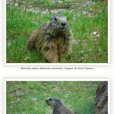
Marmota alpina (
Marmota marmota
) - Imagen de Enric Pàmies