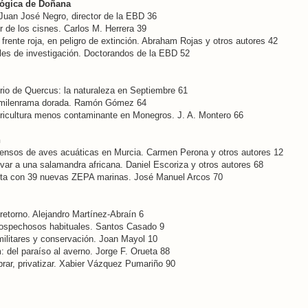
lógica de Doñana
 Juan José Negro, director de la EBD 36
or de los cisnes. Carlos M. Herrera 39
 frente roja, en peligro de extinción. Abraham Rojas y otros autores 42
les de investigación. Doctorandos de la EBD 52
rio de Quercus: la naturaleza en Septiembre 61
a milenrama dorada. Ramón Gómez 64
gricultura menos contaminante en Monegros. J. A. Montero 66
n
censos de aves acuáticas en Murcia. Carmen Perona y otros autores 12
lvar a una salamandra africana. Daniel Escoriza y otros autores 68
ta con 39 nuevas ZEPA marinas. José Manuel Arcos 70
retorno. Alejandro Martínez-Abraín 6
ospechosos habituales. Santos Casado 9
militares y conservación. Joan Mayol 10
: del paraíso al averno. Jorge F. Orueta 88
prar, privatizar. Xabier Vázquez Pumariño 90