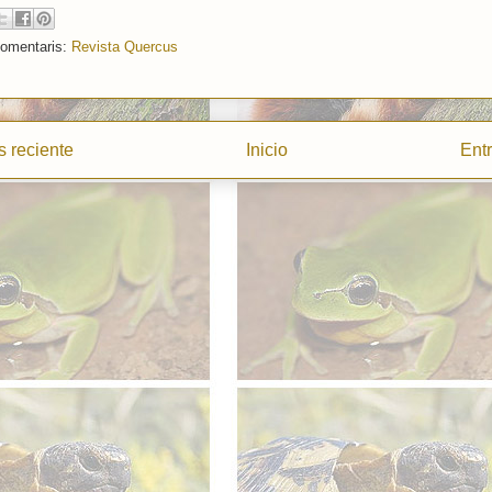
comentaris:
Revista Quercus
 reciente
Inicio
Ent