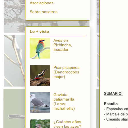
Asociaciones
Sobre nosotros
Lo + visto
Aves en
Pichincha,
Ecuador
Pico picapinos
(Dendrocopos
major)
SUMARIO:
Gaviota
patiamarilla
(Larus
Estudio
michahellis)
- Espátulas en
- Marcaje de p
- Creando alia
¿Cuántos años
viven las aves?