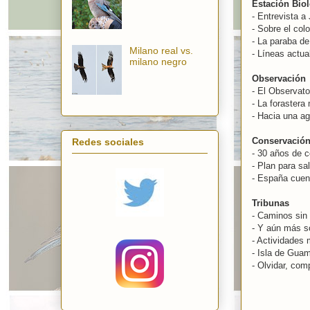
Estación Bio
- Entrevista a
- Sobre el col
- La paraba de
Milano real vs.
- Líneas actua
milano negro
Observación
- El Observato
- La foraster
- Hacia una a
Conservació
Redes sociales
- 30 años de 
- Plan para sa
- España cuen
Tribunas
- Caminos sin 
- Y aún más s
- Actividades 
- Isla de Guam
- Olvidar, com