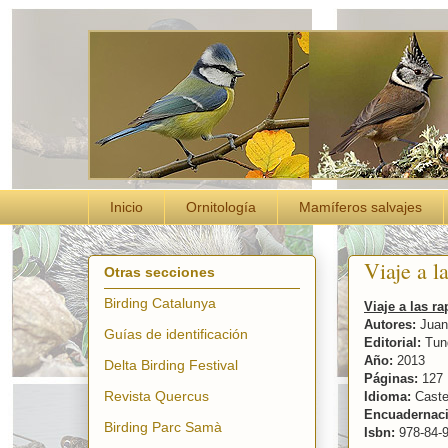
Inicio
Ornitología
Mamíferos salvajes
Viaje a l
Otras secciones
Birding Catalunya
Viaje a las r
Autores:
Juan 
Guías de identificación
Editorial:
Tund
Año:
2013
Delta Birding Festival
Páginas:
127
Revista Quercus
Idioma:
Caste
Encuadernaci
Birding Parc Samà
Isbn:
978-84-9