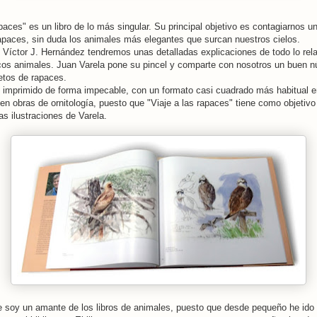
apaces" es un libro de lo más singular. Su principal objetivo es contagiarnos 
apaces, sin duda los animales más elegantes que surcan nuestros cielos.
 Víctor J. Hernández tendremos unas detalladas explicaciones de todo lo rel
icos animales. Juan Varela pone su pincel y comparte con nosotros un buen 
etos de rapaces.
 imprimido de forma impecable, con un formato casi cuadrado más habitual en
 en obras de ornitología, puesto que "Viaje a las rapaces" tiene como objetiv
as ilustraciones de Varela.
 soy un amante de los libros de animales, puesto que desde pequeño he ido