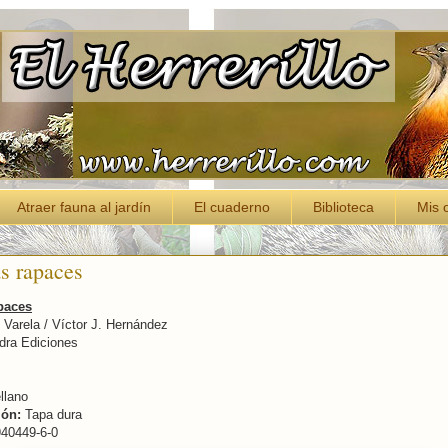
Atraer fauna al jardín
El cuaderno
Biblioteca
Mis 
as rapaces
apaces
Varela / Víctor J. Hernández
ra Ediciones
llano
ón:
Tapa dura
40449-6-0