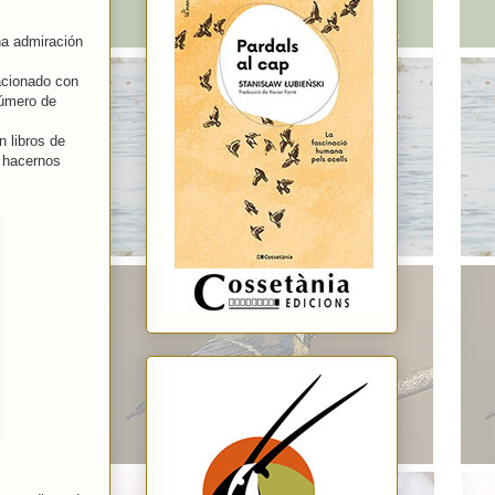
una admiración
acionado con
número de
 libros de
o hacernos