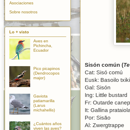
Asociaciones
Sobre nosotros
Lo + visto
Aves en
Pichincha,
Ecuador
Sisón común (
Te
Pico picapinos
Cat: Sisó comú
(Dendrocopos
major)
Eusk: Basoilo txik
Gal: Sisón
Ing: Little bustard
Gaviota
patiamarilla
Fr: Outarde canep
(Larus
It: Gallina prataiol
michahellis)
Por: Sisão
¿Cuántos años
Al: Zwergtrappe
viven las aves?