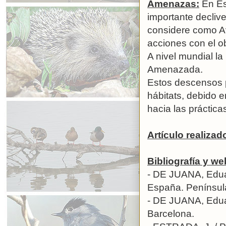
Amenazas:
En Es
importante decliv
considere como Ave
acciones con el ob
A nivel mundial l
Amenazada.
Estos descensos p
hábitats, debido 
hacia las práctica
Artículo realizad
Bibliografía y w
- DE JUANA, Edua
España. Península
- DE JUANA, Eduar
Barcelona.