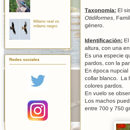
Taxonomía:
El si
Otidiformes
, Fami
Milano real vs.
género.
milano negro
Identificación:
El
altura, con una e
Es una especie qu
Redes sociales
pardos, con la par
En época nupcial 
collar blanco. La
colores pardos.
En vuelo se obser
Los machos puede
entre 700 y 750 g