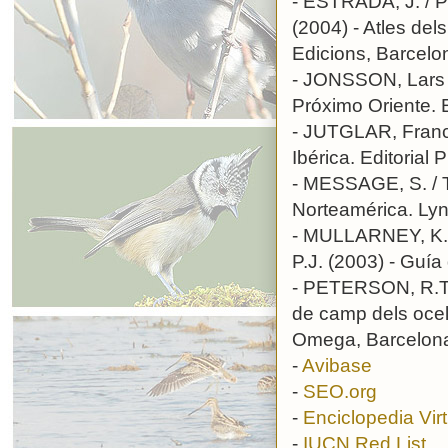
- ESTRADA, J. /
(2004) - Atles del
Edicions, Barcelo
- JONSSON, Lars (
Próximo Oriente.
- JUTGLAR, France
Ibérica. Editorial 
- MESSAGE, S. / T
Norteamérica. Lyn
- MULLARNEY, K.
P.J. (2003) - Guí
- PETERSON, R.T.
de camp dels ocel
Omega, Barcelon
-
Avibase
-
SEO.org
-
Enciclopedia Vir
-
IUCN Red List