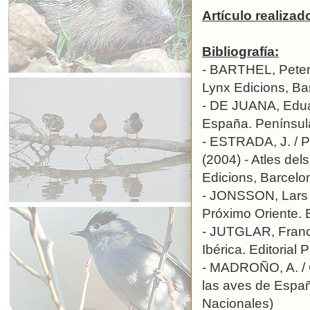
Artículo realizad
Bibliografía:
- BARTHEL, Peter 
Lynx Edicions, Ba
- DE JUANA, Edua
España. Península
- ESTRADA, J. /
(2004) - Atles del
Edicions, Barcelo
- JONSSON, Lars (
Próximo Oriente.
- JUTGLAR, France
Ibérica. Editorial 
- MADROÑO, A. / G
las aves de Esp
Nacionales)