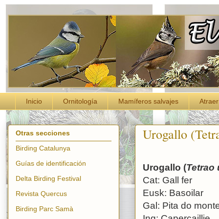
Inicio
Ornitología
Mamíferos salvajes
Atraer
Urogallo (Tetr
Otras secciones
Birding Catalunya
Guías de identificación
Urogallo (
Tetrao 
Delta Birding Festival
Cat: Gall fer
Eusk: Basoilar
Revista Quercus
Gal: Pita do mont
Birding Parc Samà
Ing: Capercaillie