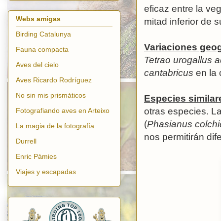
eficaz entre la ve
Webs amigas
mitad inferior de 
Birding Catalunya
Variaciones geog
Fauna compacta
Tetrao urogallus a
Aves del cielo
cantabricus
en la 
Aves Ricardo Rodríguez
No sin mis prismáticos
Especies similar
otras especies. L
Fotografiando aves en Arteixo
(
Phasianus colchi
La magia de la fotografía
nos permitirán dif
Durrell
Enric Pàmies
Viajes y escapadas