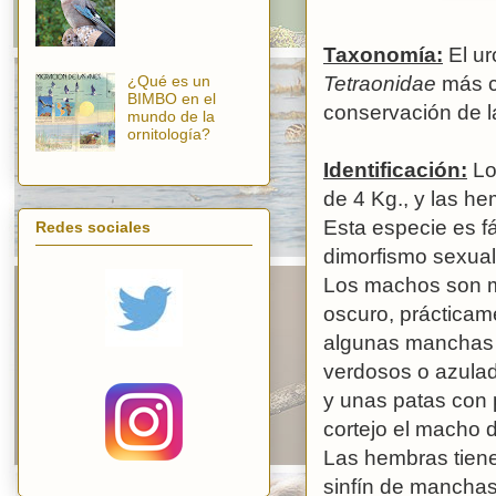
Taxonomía:
El ur
¿Qué es un
Tetraonidae
más c
BIMBO en el
conservación de l
mundo de la
ornitología?
Identificación:
Lo
de 4 Kg., y las h
Esta especie es fá
Redes sociales
dimorfismo sexual
Los machos son m
oscuro, prácticam
algunas manchas b
verdosos o azulad
y unas patas con 
cortejo el macho 
Las hembras tien
sinfín de manchas