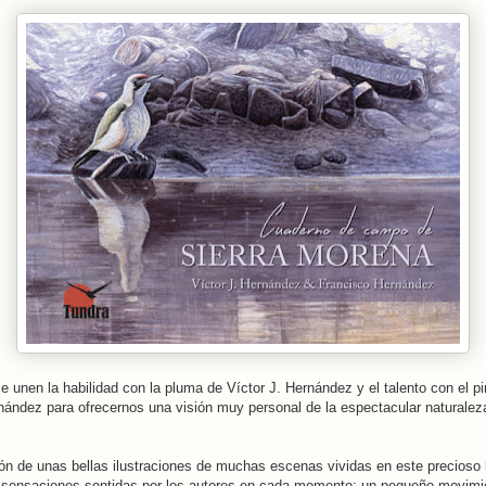
e unen la habilidad con la pluma de Víctor J. Hernández y el talento con el pi
ández para ofrecernos una visión muy personal de la espectacular naturalez
ón de unas bellas ilustraciones de muchas escenas vividas en este precioso 
 sensaciones sentidas por los autores en cada momento: un pequeño movimie