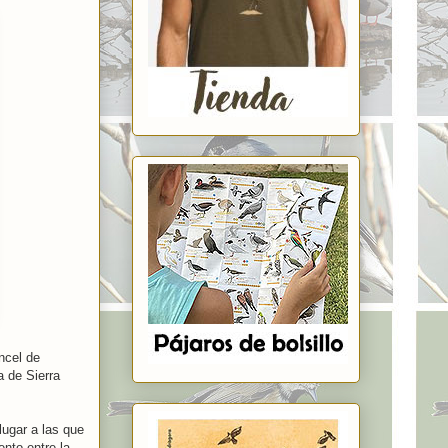
ncel de
a de Sierra
lugar a las que
nto entre la