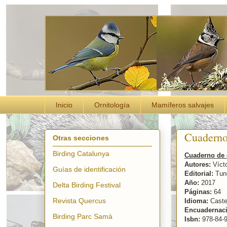
Inicio
Ornitología
Mamíferos salvajes
Cuaderno
Otras secciones
Birding Catalunya
Cuaderno de 
Autores:
Vícto
Guías de identificación
Editorial:
Tund
Año:
2017
Delta Birding Festival
Páginas:
64
Revista Quercus
Idioma:
Caste
Encuadernaci
Birding Parc Samà
Isbn:
978-84-9