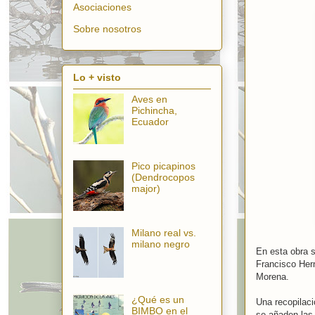
Asociaciones
Sobre nosotros
Lo + visto
Aves en
Pichincha,
Ecuador
Pico picapinos
(Dendrocopos
major)
Milano real vs.
milano negro
En esta obra s
Francisco Hern
Morena.
¿Qué es un
Una recopilaci
BIMBO en el
se añaden las