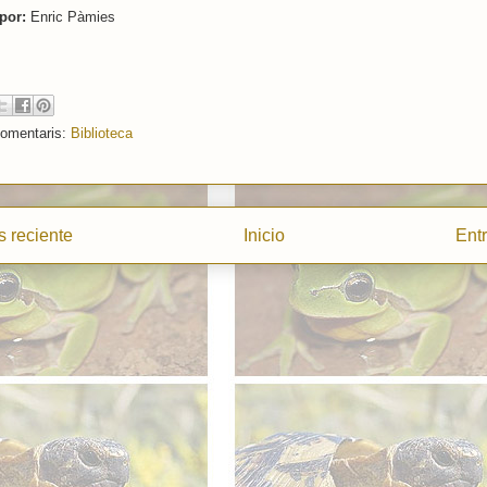
por:
Enric Pàmies
comentaris:
Biblioteca
 reciente
Inicio
Ent