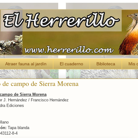
Atraer fauna al jardín
El cuaderno
Biblioteca
Mis 
 de campo de Sierra Morena
campo de Sierra Morena
r J. Hernández / Francisco Hernández
ra Ediciones
llano
ón:
Tapa blanda
43112-8-4