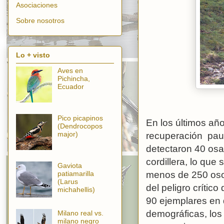
Asociaciones
Sobre nosotros
Lo + visto
Aves en
Pichincha,
Ecuador
Pico picapinos
En los últimos añ
(Dendrocopos
major)
recuperación paul
detectaron 40 osa
cordillera, lo que
Gaviota
patiamarilla
menos de 250 osos
(Larus
del peligro crític
michahellis)
90 ejemplares en 
demográficas, los
Milano real vs.
milano negro