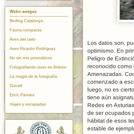
Webs amigas
Birding Catalunya
Fauna compacta
Aves del cielo
Los datos son, pu
Aves Ricardo Rodríguez
optimismo. En pri
Peligro de Extinci
No sin mis prismáticos
reconocido como t
Fotografiando aves en Arteixo
Amenazadas. Convi
La magia de la fotografía
comenzado a escu
Durrell
luego, no es ciert
Enric Pàmies
tiene aún asignat
Viajes y escapadas
Redes en Asturia
de ser ocupados p
hábitat de esos t
estable de ejempl