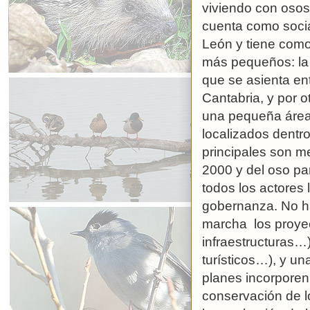
viviendo con oso
cuenta como socia
León y tiene como 
más pequeños: la 
que se asienta en
Cantabria, y por o
una pequeña área 
localizados dentr
principales son m
2000 y del oso par
todos los actores
gobernanza. No ha
marcha los proyec
infraestructuras…
turísticos…), y u
planes incorporen
conservación de lo