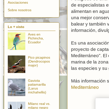
Asociaciones
de especialistas 
Sobre nosotros
alimentan en agua
una mejor conserva
balear y también v
Lo + visto
información, divul
Aves en
Pichincha,
Ecuador
Es una asociació
proyecto de capta
Mediterráneo". El 
Pico picapinos
(Dendrocopos
marina de la zona 
major)
las especies y s
Más información s
Gaviota
patiamarilla
Mediterráneo
(Larus
michahellis)
Milano real vs.
milano negro