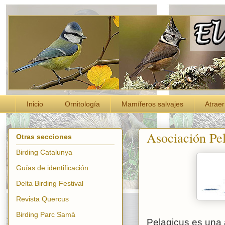
Inicio
Ornitología
Mamíferos salvajes
Atraer
Asociación Pe
Otras secciones
Birding Catalunya
Guías de identificación
Delta Birding Festival
Revista Quercus
Birding Parc Samà
Pelagicus es una 