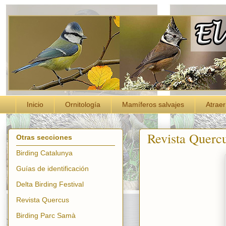
Inicio
Ornitología
Mamíferos salvajes
Atraer
Revista Querc
Otras secciones
Birding Catalunya
Guías de identificación
Delta Birding Festival
Revista Quercus
Birding Parc Samà