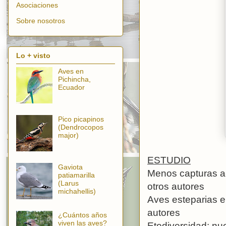
Asociaciones
Sobre nosotros
Lo + visto
Aves en
Pichincha,
Ecuador
Pico picapinos
(Dendrocopos
major)
ESTUDIO
Gaviota
Menos capturas ac
patiamarilla
(Larus
otros autores
michahellis)
Aves esteparias e
autores
¿Cuántos años
viven las aves?
Etodiversidad: nue