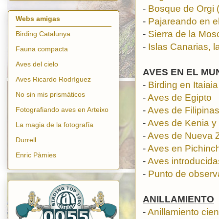
-
Bosque de Orgi 
Webs amigas
-
Pajareando en el
-
Sierra de la Mos
Birding Catalunya
-
Islas Canarias, 
Fauna compacta
Aves del cielo
AVES EN EL MU
Aves Ricardo Rodríguez
-
Birding en Itaiaia
No sin mis prismáticos
-
Aves de Egipto
-
Aves de Filipina
Fotografiando aves en Arteixo
-
Aves de Kenia y
La magia de la fotografía
-
Aves de Nueva 
Durrell
-
Aves en Pichinc
Enric Pàmies
-
Aves introducid
-
Punto de observ
ANILLAMIENTO
-
Anillamiento cien