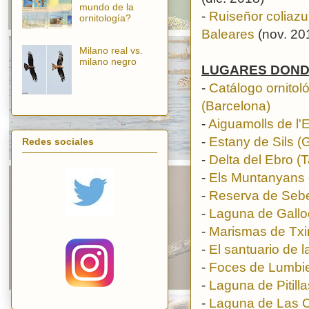
mundo de la
-
Ruiseñor coliazul
ornitología?
Baleares
(nov. 20
Milano real vs.
milano negro
LUGARES DOND
-
Catálogo ornito
(Barcelona)
-
Aiguamolls de l'
-
Estany de Sils (
Redes sociales
-
Delta del Ebro (
-
Els Muntanyans 
-
Reserva de Sebes
-
Laguna de Galloc
-
Marismas de Txi
-
El santuario de 
-
Foces de Lumbie
-
Laguna de Pitill
-
Laguna de Las C