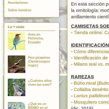
Asociaciones
En esta sección p
la ornitología: mo
Sobre nosotros
anillamiento científ
CAMISETAS SO
Lo + visto
-
Tienda online: C
Aves en
Pichincha,
Ecuador
IDENTIFICACIÓ
-
Cómo diferenciar
-
Identificación d
Pico picapinos
(Dendrocopos
-
Milano real vs. 
major)
RAREZAS
¿Cuántos años
-
Búho nival (
Bubo
viven las aves?
-
Collalba desértic
-
Lanius pallidirost
-
Mosquitero comú
¿Qué es un
BIMBO en el
(dic. 2018)