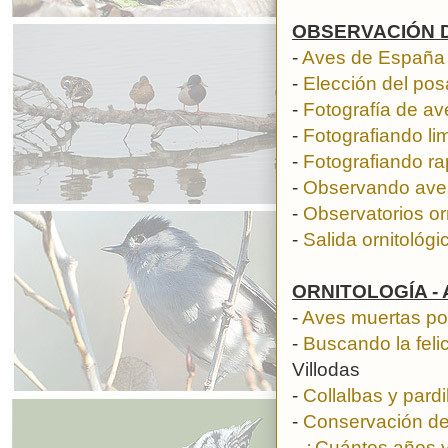
OBSERVACIÓN 
-
Aves de España
-
Elección del pos
-
Fotografía de av
-
Fotografiando li
-
Fotografiando r
-
Observando ave
-
Observatorios or
-
Salida ornitológi
ORNITOLOGÍA -
-
Aves muertas por 
-
Buscando la feli
Villodas
-
Collalbas y pardi
-
Conservación del
-
¿Cuántos años v